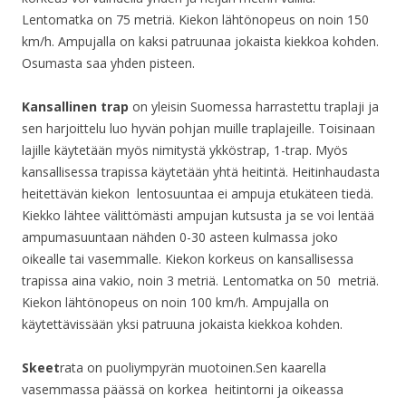
Lentomatka on 75 metriä. Kiekon lähtönopeus on noin 150
km/h. Ampujalla on kaksi patruunaa jokaista kiekkoa kohden.
Osumasta saa yhden pisteen.
Kansallinen trap
on yleisin Suomessa harrastettu traplaji ja
sen harjoittelu luo hyvän pohjan muille traplajeille. Toisinaan
lajille käytetään myös nimitystä ykköstrap, 1-trap. Myös
kansallisessa trapissa käytetään yhtä heitintä. Heitinhaudasta
heitettävän kiekon lentosuuntaa ei ampuja etukäteen tiedä.
Kiekko lähtee välittömästi ampujan kutsusta ja se voi lentää
ampumasuuntaan nähden 0-30 asteen kulmassa joko
oikealle tai vasemmalle. Kiekon korkeus on kansallisessa
trapissa aina vakio, noin 3 metriä. Lentomatka on 50 metriä.
Kiekon lähtönopeus on noin 100 km/h. Ampujalla on
käytettävissään yksi patruuna jokaista kiekkoa kohden.
Skeet
rata on puoliympyrän muotoinen.Sen kaarella
vasemmassa päässä on korkea heitintorni ja oikeassa