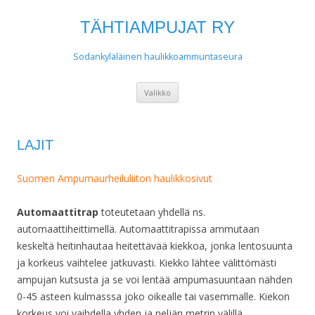
TÄHTIAMPUJAT RY
Sodankyläläinen haulikkoammuntaseura
Siirry
Valikko
sisältöön
LAJIT
Suomen Ampumaurheiluliiton haulikkosivut
Automaattitrap
toteutetaan yhdellä ns.
automaattiheittimellä. Automaattitrapissa ammutaan
keskeltä heitinhautaa heitettävää kiekkoa, jonka lentosuunta
ja korkeus vaihtelee jatkuvasti. Kiekko lähtee välittömästi
ampujan kutsusta ja se voi lentää ampumasuuntaan nähden
0-45 asteen kulmasssa joko oikealle tai vasemmalle. Kiekon
korkeus voi vaihdella yhden ja neljän metrin välillä.