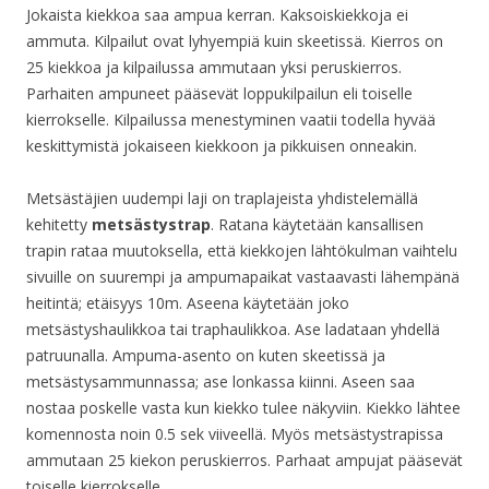
Jokaista kiekkoa saa ampua kerran. Kaksoiskiekkoja ei
ammuta. Kilpailut ovat lyhyempiä kuin skeetissä. Kierros on
25 kiekkoa ja kilpailussa ammutaan yksi peruskierros.
Parhaiten ampuneet pääsevät loppukilpailun eli toiselle
kierrokselle. Kilpailussa menestyminen vaatii todella hyvää
keskittymistä jokaiseen kiekkoon ja pikkuisen onneakin.
Metsästäjien uudempi laji on traplajeista yhdistelemällä
kehitetty
metsästystrap
. Ratana käytetään kansallisen
trapin rataa muutoksella, että kiekkojen lähtökulman vaihtelu
sivuille on suurempi ja ampumapaikat vastaavasti lähempänä
heitintä; etäisyys 10m. Aseena käytetään joko
metsästyshaulikkoa tai traphaulikkoa. Ase ladataan yhdellä
patruunalla. Ampuma-asento on kuten skeetissä ja
metsästysammunnassa; ase lonkassa kiinni. Aseen saa
nostaa poskelle vasta kun kiekko tulee näkyviin. Kiekko lähtee
komennosta noin 0.5 sek viiveellä. Myös metsästystrapissa
ammutaan 25 kiekon peruskierros. Parhaat ampujat pääsevät
toiselle kierrokselle.