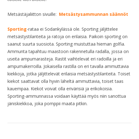
Metsästäjaliitton sivuille:
Metsästysammunnan säännöt
Sporting
-rataa ei Sodankylässä ole. Sporting jäljittelee
metsästystilanteita ja ratoja on erilaisia. Paikoin sporting on
saanut suurta suosiota. Sporting muistuttaa hieman golfia.
Ammunta tapahtuu maastoon rakennetulla radalla, jossa on
useita ampumarasteja. Rastit vaihtelevat eri radoilla ja eri
ampumakerroilla. Jokaisella rastilla on eri tavalla ammuttavia
kiekkoja, jotka jäljittelevät erilaisia metsästystilanteita. Toiset
kiekot saattavat olla hyvin läheltä ammuttavia, toiset taas
kauempaa. Kiekot voivat olla erivärisiä ja erikokoisia.
Sporting-ammunnassa voidaan käyttää myös niin sanottua
jäniskiekkoa, joka pomppii maata pitkin.