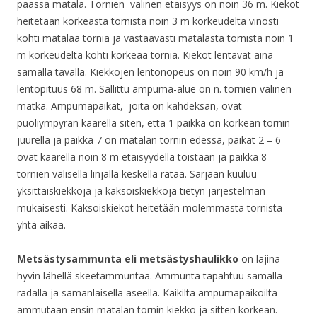
päässä matala. Tornien välinen etäisyys on noin 36 m. Kiekot
heitetään korkeasta tornista noin 3 m korkeudelta vinosti
kohti matalaa tornia ja vastaavasti matalasta tornista noin 1
m korkeudelta kohti korkeaa tornia. Kiekot lentävät aina
samalla tavalla. Kiekkojen lentonopeus on noin 90 km/h ja
lentopituus 68 m. Sallittu ampuma-alue on n. tornien välinen
matka. Ampumapaikat, joita on kahdeksan, ovat
puoliympyrän kaarella siten, että 1 paikka on korkean tornin
juurella ja paikka 7 on matalan tornin edessä, paikat 2 – 6
ovat kaarella noin 8 m etäisyydellä toistaan ja paikka 8
tornien välisellä linjalla keskellä rataa. Sarjaan kuuluu
yksittäiskiekkoja ja kaksoiskiekkoja tietyn järjestelmän
mukaisesti. Kaksoiskiekot heitetään molemmasta tornista
yhtä aikaa.
Metsästysammunta eli metsästyshaulikko
on lajina
hyvin lähellä skeetammuntaa. Ammunta tapahtuu samalla
radalla ja samanlaisella aseella. Kaikilta ampumapaikoilta
ammutaan ensin matalan tornin kiekko ja sitten korkean.