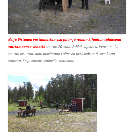
Keijo Virtanen vastaanottamssa jalon ja rehdin kilpailun tuloksena
voittamaansa venettä
seuran 20-vuotisjuhlakilapilussa. Vene on ollut
seuran historian ajan palkintona kolmesta peräkkäisestä skeetkisan
voitosta. Keijo katkaisi kolmella voitollaan.