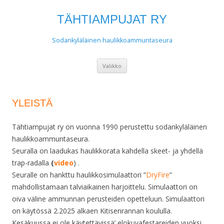
TÄHTIAMPUJAT RY
Sodankyläläinen haulikkoammuntaseura
Siirry
Valikko
sisältöön
YLEISTÄ
Tähtiampujat ry on vuonna 1990 perustettu sodankyläläinen
haulikkoammuntaseura.
Seuralla on laadukas haulikkorata kahdella skeet- ja yhdellä
trap-radalla
(
video
) .
Seuralle on hankttu haulikkosimulaattori ”
DryFire
”
mahdollistamaan talviaikainen harjoittelu. Simulaattori on
oiva väline ammunnan perusteiden opetteluun.
Simulaattori
on käytössä 2.2025 alkaen Kitisenrannan koululla.
Kesäkuussa ei ole käytettävissä’ elokuvafestareiden vuoksi.