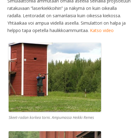
Simulaattorilla ammutaan omalla aseella seinälllä projisoituun
ratakuvaan ”laserkiekkoihin” ja näkymä on kuin oikealla
radalla. Lentoradat on samanlaisia kuin oikessa kiekossa.
Yhtäaikaa voi ampua viidellä aseella. Simulattori on halpa ja
helppo tapa opetella haulikkoammuntaa.
Katso video
Skeet-radan korkea torni. Ampumassa Heikki Remes