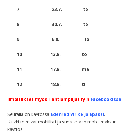
7 23.7. to
8 30.7. to
9 6.8. to
10 13.8. to
11 17.8. ma
12 18.8. ti
Ilmoitukset myös Tähtiampujat ry:n
Facebookissa
Seuralla on käytössä
Edenred
Virike ja Epa
ssi
.
Kaikki toimivat mobiilisti ja suositellaan mobiilimaksun
käyttöä.