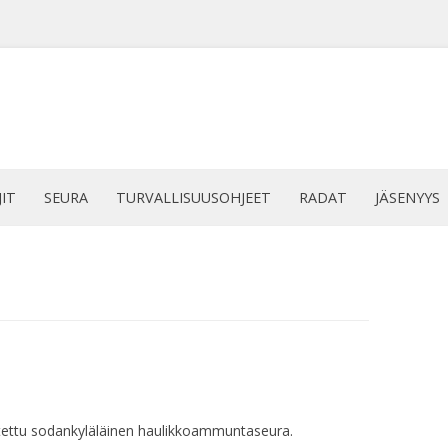
Siirry
sisältöön
JIT
SEURA
TURVALLISUUSOHJEET
RADAT
JÄSENYYS
tettu sodankyläläinen haulikkoammuntaseura.