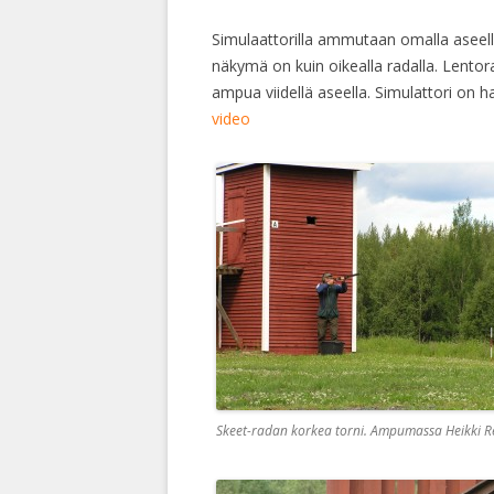
Simulaattorilla ammutaan omalla aseella 
näkymä on kuin oikealla radalla. Lentor
ampua viidellä aseella. Simulattori on
video
Skeet-radan korkea torni. Ampumassa Heikki 