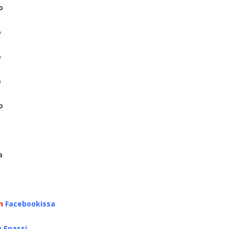
o
o
o
o
o
a
:n
Facebookissa
a Epa
ssi
.