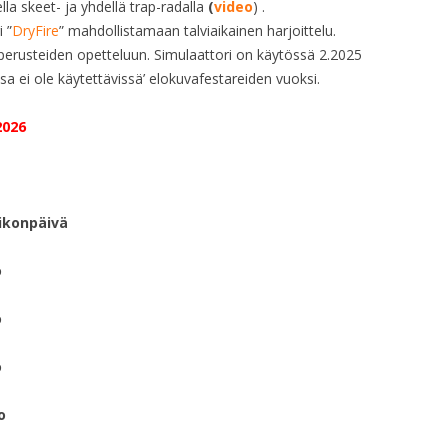
la skeet- ja yhdellä trap-radalla
(
video
) .
 ”
DryFire
” mahdollistamaan talviaikainen harjoittelu.
perusteiden opetteluun.
Simulaattori on käytössä 2.2025
a ei ole käytettävissä’ elokuvafestareiden vuoksi.
 2026
npäivä
o
o
o
o