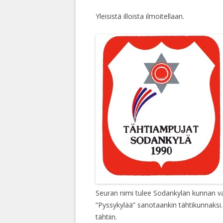
Yleisistä illoista ilmoitellaan.
Seuran nimi tulee Sodankylän kunnan va
”Pyssykylää” sanotaankin tähtikunnaks
tähtiin.