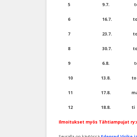
5 9.7. t
6 16.7. t
7 23.7. t
8 30.7. t
9 6.8. t
10 13.8. to
11 17.8. m
12 18.8. ti
Ilmoitukset myös Tähtiampujat ry
Seuralla on käytössä
Edenred
Virike j