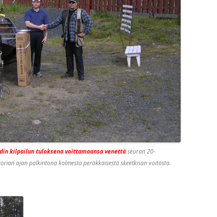
hdin kilpailun tuloksena voittamaansa venettä
seuran 20-
storian ajan palkintona kolmesta peräkkäisestä skeetkisan voitosta.