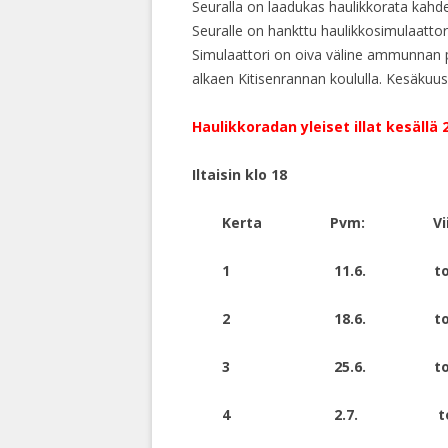
Seuralla on laadukas haulikkorata kahdel
Seuralle on hankttu haulikkosimulaattori
Simulaattori on oiva väline ammunnan 
alkaen Kitisenrannan koululla. Kesäkuuss
Haulikkoradan yleiset illat kesällä
Iltaisin klo 18
Kerta Pvm: Viiko
1 11.6. t
2 18.6. t
3 25.6. t
4 2.7. t