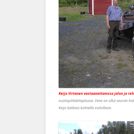
Keijo Virtanen vastaanottamssa jalon ja re
vuotisjuhlakilapilussa. Vene on ollut seuran hi
Keijo katkaisi kolmella voitollaan.