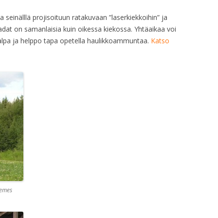
seinälllä projisoituun ratakuvaan ”laserkiekkoihin” ja
adat on samanlaisia kuin oikessa kiekossa. Yhtäaikaa voi
 halpa ja helppo tapa opetella haulikkoammuntaa.
Katso
Remes